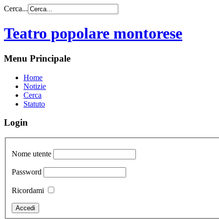
Cerca...
Teatro popolare montorese
Menu Principale
Home
Notizie
Cerca
Statuto
Login
Nome utente
Password
Ricordami