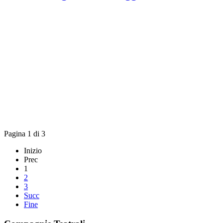
Pagina 1 di 3
Inizio
Prec
1
2
3
Succ
Fine