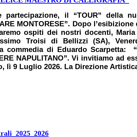
FELICE MAESTRO DI CALLIGRAFIA"
 partecipazione, il “TOUR” della nu
E MONTORESE”. Dopo l’esibizione del
aremo ospiti dei nostri docenti, Mari
assimo Troisi di Bellizzi (SA), Vener
della commedia di Eduardo Scarpett
 NAPULITANO”. Vi invitiamo ad essere
lì 9 Luglio 2026. La Direzione Artistica
trali_2025_2026